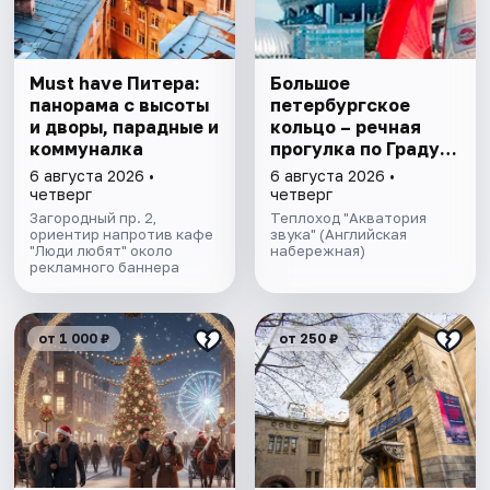
Must have Питера:
Большое
панорама с высоты
петербургское
и дворы, парадные и
кольцо – речная
коммуналка
прогулка пo Граду
на Неве с
6 августа 2026 •
6 августа 2026 •
авторской
четверг
четверг
экскурсией и живой
Загородный пр. 2,
Теплоход "Акватория
ориентир напротив кафе
музыкой в тёплом
звука" (Английская
"Люди любят" около
набережная)
салоне теплохода
рекламного баннера
от 1 000 ₽
от 250 ₽