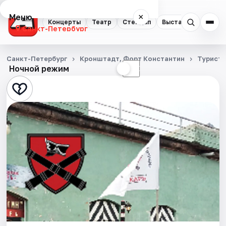
Меню
×
Концерты
Театр
Стендап
Выставки
Квест
Санкт-Петербург
Концерты
Санкт-Петербург
Кронштадт, Форт Константин
Турист
Ночной режим
☀
☾
Театр
Стендап
Выставки
Квесты
Экскурсии
Спорт
События