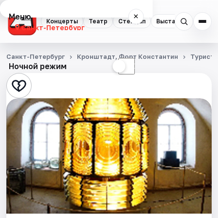
Меню
×
Концерты
Театр
Стендап
Выставки
Квест
Санкт-Петербург
Концерты
Санкт-Петербург
Кронштадт, Форт Константин
Турист
Ночной режим
☀
☾
Театр
Стендап
Выставки
Квесты
Экскурсии
Спорт
События