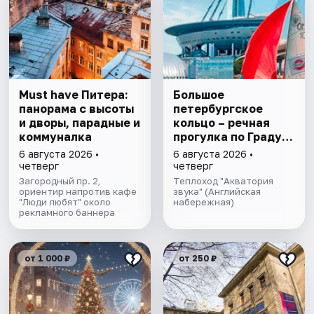
Must have Питера:
Большое
панорама с высоты
петербургское
и дворы, парадные и
кольцо – речная
коммуналка
прогулка пo Граду
на Неве с
6 августа 2026 •
6 августа 2026 •
авторской
четверг
четверг
экскурсией и живой
Загородный пр. 2,
Теплоход "Акватория
ориентир напротив кафе
музыкой в тёплом
звука" (Английская
"Люди любят" около
набережная)
салоне теплохода
рекламного баннера
от 1 000 ₽
от 250 ₽