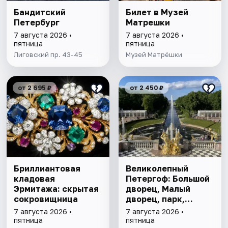
Бандитский
Билет в Музей
Петербург
Матрешки
7 августа 2026 •
7 августа 2026 •
пятница
пятница
Лиговский пр. 43-45
Музей Матрёшки
от 2 695 ₽
от 2 450 ₽
Бриллиантовая
Великолепный
кладовая
Петергоф: Большой
Эрмитажа: скрытая
дворец, Малый
сокровищница
дворец, парк,
фонтаны
7 августа 2026 •
7 августа 2026 •
пятница
пятница