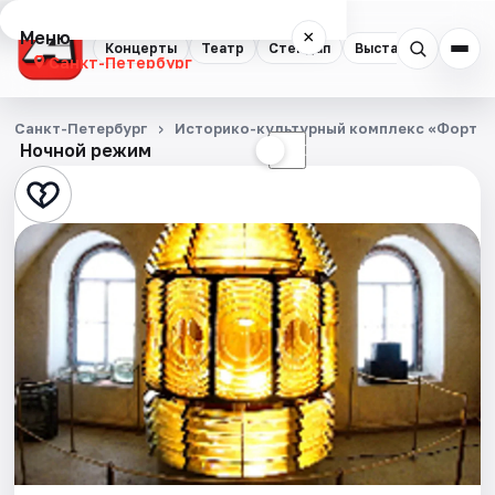
Меню
×
Концерты
Театр
Стендап
Выставки
Квест
Санкт-Петербург
Концерты
Санкт-Петербург
Историко-культурный комплекс «Форт К
Ночной режим
☀
☾
Театр
Стендап
Выставки
Квесты
Экскурсии
Спорт
События