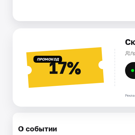
Города
Площадки
Ск
Артисты
П
Рейтинги
ПРОМОКОД
17%
Рекла
О событии