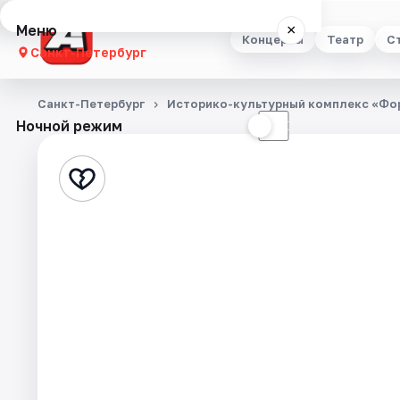
Меню
×
Концерты
Театр
С
Санкт-Петербург
Концерты
Санкт-Петербург
Историко-культурный комплекс «Фо
Ночной режим
☀
☾
Театр
Стендап
Выставки
Квесты
Экскурсии
Спорт
События