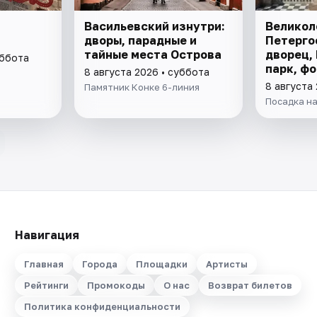
Васильевский изнутри:
Великол
дворы, парадные и
Петерго
тайные места Острова
дворец,
уббота
парк, ф
8 августа 2026 • суббота
8 августа
Памятник Конке 6-линия
Посадка на
Навигация
Главная
Города
Площадки
Артисты
Рейтинги
Промокоды
О нас
Возврат билетов
Политика конфиденциальности