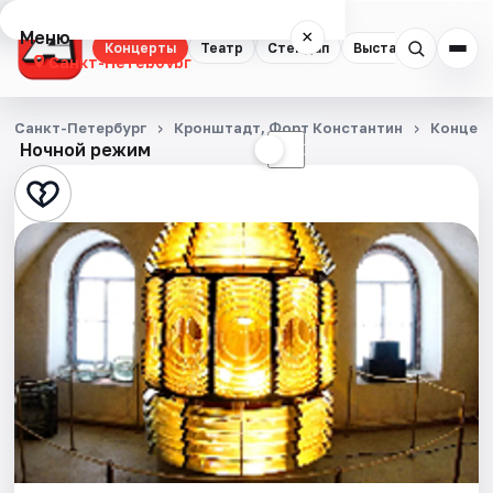
Меню
×
Концерты
Театр
Стендап
Выставки
Квест
Санкт-Петербург
Концерты
Санкт-Петербург
Кронштадт, Форт Константин
Концер
Ночной режим
☀
☾
Театр
Стендап
Выставки
Квесты
Экскурсии
Спорт
События