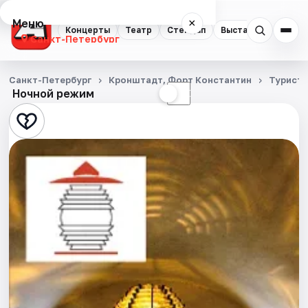
Меню
×
Концерты
Театр
Стендап
Выставки
Квест
Санкт-Петербург
Концерты
Санкт-Петербург
Кронштадт, Форт Константин
Турист
Ночной режим
☀
☾
Театр
Стендап
Выставки
Квесты
Экскурсии
Спорт
События