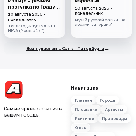
кольцо – речная
взрослых
прогулка пo Граду
10 августа 2026 •
на Неве с
понедельник
10 августа 2026 •
авторской
понедельник
Музей русской сказки "За
экскурсией и живой
лесами, за горами"
Теплоход-клуб ROCK HIT
музыкой в тёплом
NEVA (Москва 177)
салоне теплохода
→
Все туристам в Санкт-Петербурге
Навигация
Главная
Города
Самые яркие события в
Площадки
Артисты
вашем городе.
Рейтинги
Промокоды
О нас