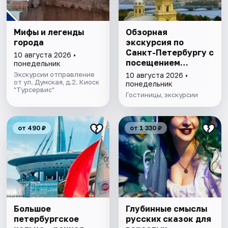
Мифы и легенды
Обзорная
города
экскурсия по
Санкт-Петербургу с
10 августа 2026 •
посещением
понедельник
Петропавловской
Экскурсии отправление
10 августа 2026 •
от ул. Думская, д.2. Киоск
крепости
понедельник
"Турсервис"
Гостиницы, экскурсии
от 490 ₽
от 1 330 ₽
Большое
Глубинные смыслы
петербургское
русских сказок для