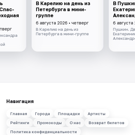
ь
В Карелию на день из
В Пушки
 Спас-
Петербурга в мини-
Екатери
еходная
группе
Алексан
6 августа 2026 • четверг
6 августа 
етверг
В Карелию на день из
Пушкин. Дв
Петербурга в мини-группе
Екатерини
ександра
Александр
кой
Навигация
Главная
Города
Площадки
Артисты
Рейтинги
Промокоды
О нас
Возврат билетов
Политика конфиденциальности