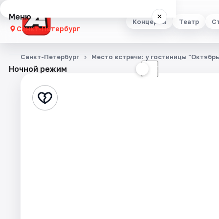
Меню
×
Концерты
Театр
С
Санкт-Петербург
Концерты
Санкт-Петербург
Место встречи: у гостиницы "Октябр
Ночной режим
☀
☾
Театр
Стендап
Выставки
Квесты
Экскурсии
Спорт
События