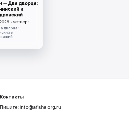
н — Два дворца:
нинский и
дровский
2026 • четверг
а дворца:
нский и
овский
Контакты
Пишите: info@afisha.org.ru