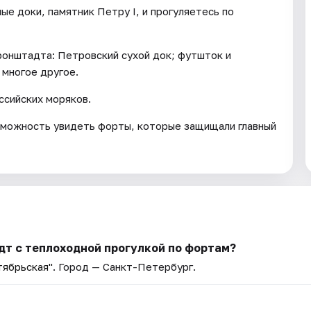
е доки, памятник Петру I, и прогуляетесь по
ронштадта: Петровский сухой док; футшток и
 многое другое.
ссийских моряков.
озможность увидеть форты, которые защищали главный
дт с теплоходной прогулкой по фортам?
тябрьская"
. Город — Санкт-Петербург.