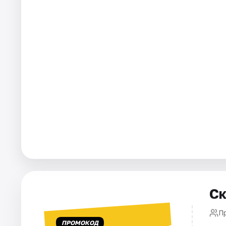
Города
Площадки
Артисты
Рейтинги
Ск
П
ПРОМОКОД