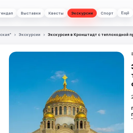
тендап
Выставки
Квесты
Экскурсии
Спорт
Ещё
ьская"
Экскурсии
Экскурсия в Кронштадт с теплоходной п