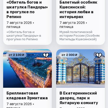
«Обитель богов и
Балетный особняк
шкатулка Пандоры»
Кшесинской:
в прогулке по
история любви в
Репино
интерьерах
7 августа 2026 •
7 августа 2026 •
пятница
пятница
«Обитель богов и
Музей политической
шкатулка Пандоры» в
истории России (Особняк
прогулке по Репино
Матильды Кшесинской)
от 2 100 ₽
от 2 000 ₽
Бриллиантовая
В Екатерининский
кладовая Эрмитажа
дворец, парк и
Янтарную комнату
7 августа 2026 •
пятница