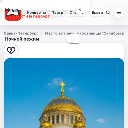
Меню
×
Концерты
Театр
Стендап
Выставки
Квест
Санкт-Петербург
Концерты
Санкт-Петербург
Место встречи: у гостиницы "Октябрьска
Ночной режим
☀
☾
Театр
Стендап
Выставки
Квесты
Экскурсии
Спорт
События