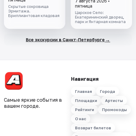
7 августа 2026 •
пятница
Скрытые сокровища
Эрмитажа.
Царское Село:
Бриллиантовая кладовая
Екатерининский дворец,
парк и Янтарная комната
→
Все экскурсии в Санкт-Петербурге
Навигация
Главная
Города
Самые яркие события в
Площадки
Артисты
вашем городе.
Рейтинги
Промокоды
О нас
Возврат билетов