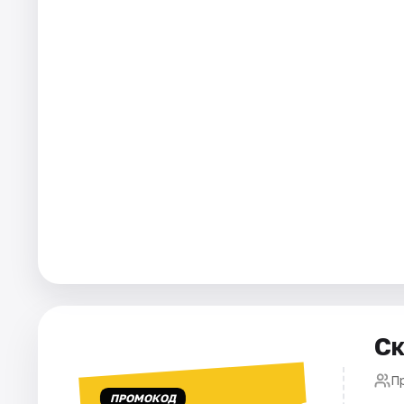
Города
Площадки
Артисты
Рейтинги
Ск
П
ПРОМОКОД