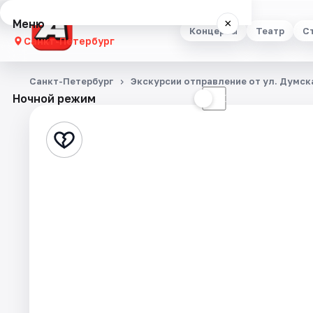
Меню
×
Концерты
Театр
С
Санкт-Петербург
Концерты
Санкт-Петербург
Экскурсии отправление от ул. Думска
Ночной режим
☀
☾
Театр
Стендап
Выставки
Квесты
Экскурсии
Спорт
События