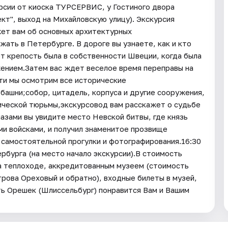
урсии от киоска ТУРСЕРВИС, у Гостиного двора
ект", выход на Михайловскую улицу). Экскурсия
жет вам об основных архитектурных
ать в Петербурге. В дороге вы узнаете, как и кто
ет крепость была в собственности Швеции, когда была
жением.Затем вас ждет веселое время переправы на
ти мы осмотрим все исторические
башни;собор, цитадель, корпуса и другие сооружения,
ической тюрьмы,экскурсовод вам расскажет о судьбе
азами вы увидите место Невской битвы, где князь
 войсками, и получил знаменитое прозвище
 самостоятельной прогулки и фотографирования.16:30
рбурга (на место начало экскурсии).В стоимость
на теплоходе, аккредитованным музеем (стоимость
рова Ореховый и обратно), входные билеты в музей,
ть Орешек (Шлиссельбург) понравится Вам и Вашим