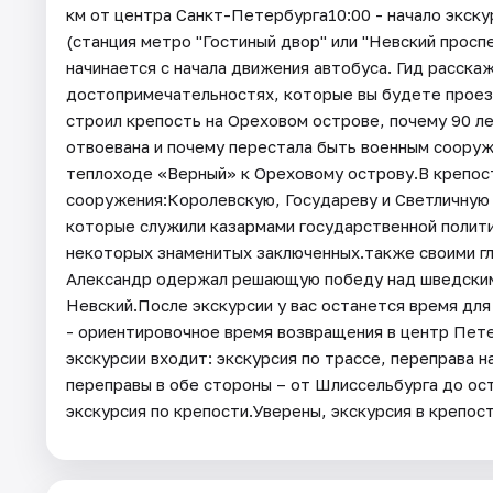
км от центра Санкт-Петербурга10:00 - начало экск
(станция метро "Гостиный двор" или "Невский просп
начинается с начала движения автобуса. Гид расска
достопримечательностях, которые вы будете проезж
строил крепость на Ореховом острове, почему 90 л
отвоевана и почему перестала быть военным соору
теплоходе «Верный» к Ореховому острову.В крепос
сооружения:Королевскую, Государеву и Светличную 
которые служили казармами государственной полит
некоторых знаменитых заключенных.также своими гл
Александр одержал решающую победу над шведскими
Невский.После экскурсии у вас останется время для
- ориентировочное время возвращения в центр Пете
экскурсии входит: экскурсия по трассе, переправа 
переправы в обе стороны – от Шлиссельбурга до ост
экскурсия по крепости.Уверены, экскурсия в крепос