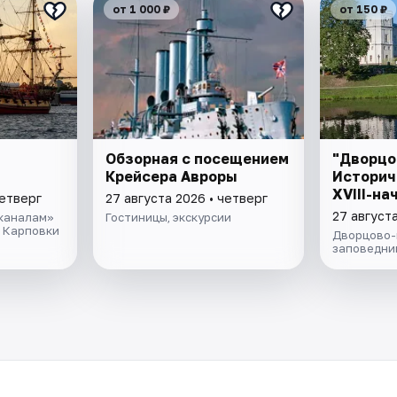
от 1 000 ₽
от 150 ₽
Обзорная с посещением
"Дворцо
Крейсера Авроры
Историч
XVIII-на
четверг
27 августа 2026 • четверг
27 августа
 каналам»
Гостиницы, экскурсии
 Карповки
Дворцово-
заповедни