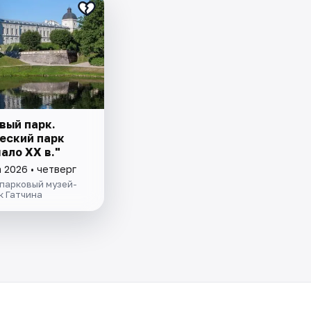
вый парк.
еский парк
чало XX в."
 2026 • четверг
парковый музей-
к Гатчина