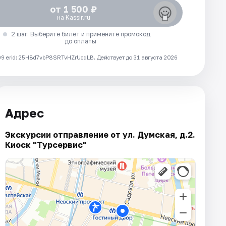
от 1 500 ₽
на Kassir.ru
2 шаг. Выберите билет и примените промокод
до оплаты
 erid: 25H8d7vbP8SRTvHZrUcdLB.
Действует до 31 августа 2026
Адрес
Экскурсии отправление от ул. Думская, д.2.
Киоск "Турсервис"