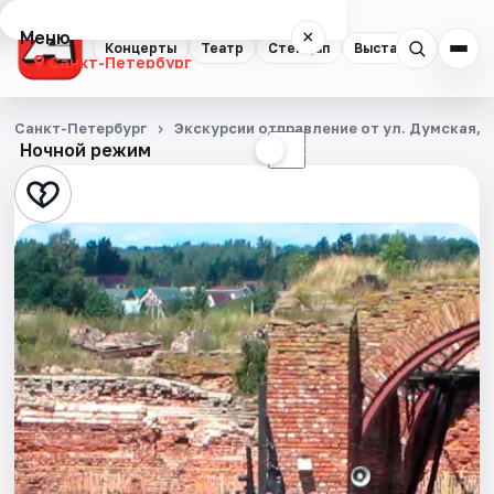
Меню
×
Концерты
Театр
Стендап
Выставки
Квест
Санкт-Петербург
Концерты
Санкт-Петербург
Экскурсии отправление от ул. Думская, д
Ночной режим
☀
☾
Театр
Стендап
Выставки
Квесты
Экскурсии
Спорт
События