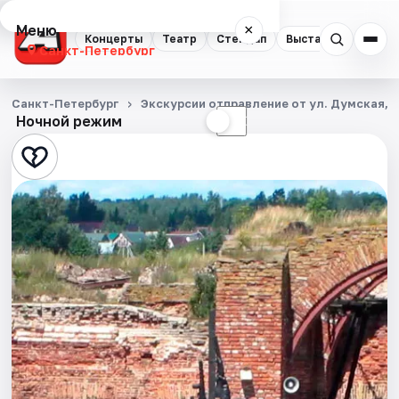
Меню
×
Концерты
Театр
Стендап
Выставки
Квест
Санкт-Петербург
Концерты
Санкт-Петербург
Экскурсии отправление от ул. Думская, д
Ночной режим
☀
☾
Театр
Стендап
Выставки
Квесты
Экскурсии
Спорт
События