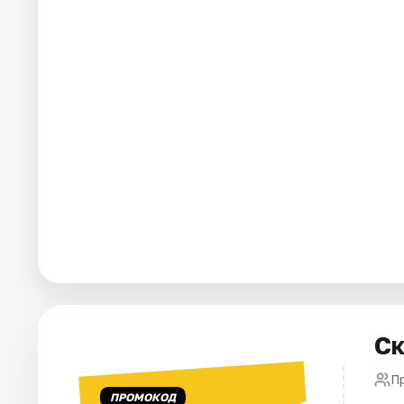
Города
Площадки
Артисты
Рейтинги
Ск
П
ПРОМОКОД