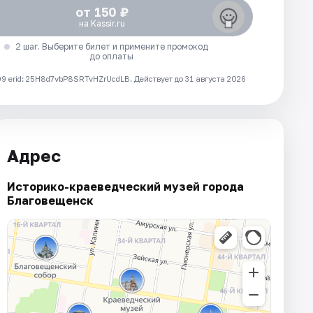
от 150 ₽
на Kassir.ru
2 шаг. Выберите билет и примените промокод
до оплаты
 erid: 25H8d7vbP8SRTvHZrUcdLB.
Действует до 31 августа 2026
Адрес
Историко-краеведческий музей города
Благовещенск