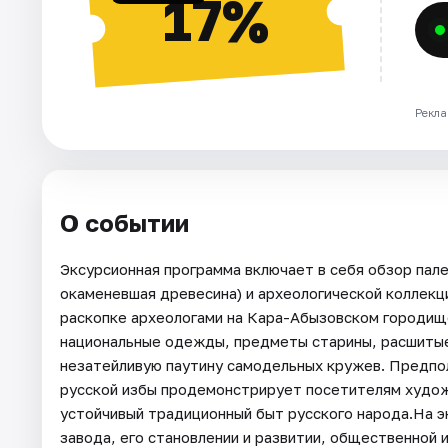
17%
Рекла
О событии
Эксурсионная программа включает в себя обзор пале
окаменевшая древесина) и археологической коллек
раскопке археологами на Кара-Абызовском городище
национальные одежды, предметы старины, расшитые
незатейливую паутину самодельных кружев. Предпо
русской избы продемонстрирует посетителям худо
устойчивый традиционный быт русского народа.На э
завода, его становлении и развитии, общественной 