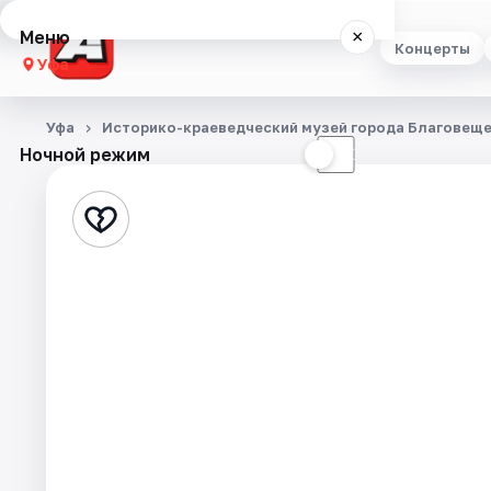
Меню
×
Концерты
Уфа
Концерты
Уфа
Историко-краеведческий музей города Благовещ
Ночной режим
☀
☾
Театр
Стендап
Выставки
Экскурсии
Спорт
События