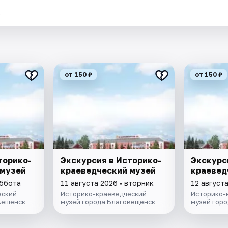
.
от 150 ₽
от 150 ₽
торико-
Экскурсия в Историко-
Экскурс
 музей
краеведческий музей
краевед
уббота
11 августа 2026 • вторник
12 август
еский
Историко-краеведческий
Историко-
вещенск
музей города Благовещенск
музей гор