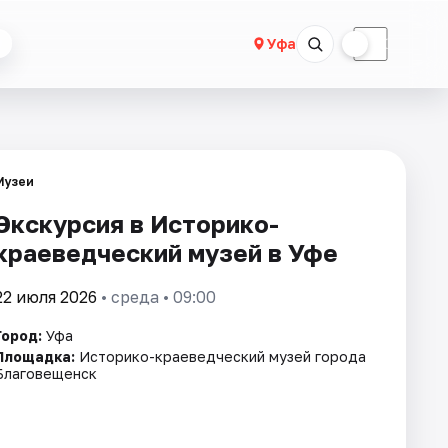
☀
☾
Уфа
Музеи
Экскурсия в Историко-
краеведческий музей в Уфе
22 июля 2026
• среда • 09:00
Город:
Уфа
Площадка:
Историко-краеведческий музей города
Благовещенск