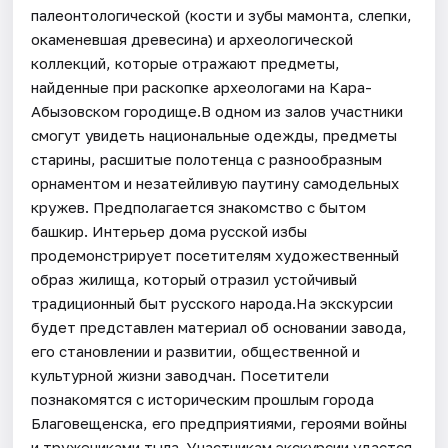
палеонтологической (кости и зубы мамонта, слепки,
окаменевшая древесина) и археологической
коллекций, которые отражают предметы,
найденные при раскопке археологами на Кара-
Абызовском городище.В одном из залов участники
смогут увидеть национальные одежды, предметы
старины, расшитые полотенца с разнообразным
орнаментом и незатейливую паутину самодельных
кружев. Предполагается знакомство с бытом
башкир. Интерьер дома русской избы
продемонстрирует посетителям художественный
образ жилища, который отразил устойчивый
традиционный быт русского народа.На экскурсии
будет представлен материал об основании завода,
его становлении и развитии, общественной и
культурной жизни заводчан. Посетители
познакомятся с историческим прошлым города
Благовещенска, его предприятиями, героями войны
и тружениками тыла. Участникам экскурсии удастся