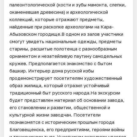
палеонтологической (кости и зубы мамонта, слепки,
окаменевшая древесина) и археологической
коллекций, которые отражают предметы,
найденные при раскопке археологами на Кара-
Абызовском городище.В одном из залов участники
смогут увидеть национальные одежды, предметы
старины, расшитые полотенца с разнообразным
орнаментом и незатейливую паутину самодельных
кружев. Предполагается знакомство с бытом
башкир. Интерьер дома русской избы
продемонстрирует посетителям художественный
образ жилища, который отразил устойчивый
традиционный быт русского народа.На экскурсии
будет представлен материал об основании завода,
его становлении и развитии, общественной и
культурной жизни заводчан. Посетители
познакомятся с историческим прошлым города
Благовещенска, его предприятиями, героями войны
и тружениками тыла. Участникам экскурсии удастся