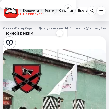
Меню
×
Концерты
Театр
Стендап
Выставки
Квест
Санкт-Петербург
Концерты
Санкт-Петербург
Дом ученых им. М. Горького (Дворец Вел
Ночной режим
☀
☾
Театр
Стендап
Выставки
Квесты
Экскурсии
Спорт
События