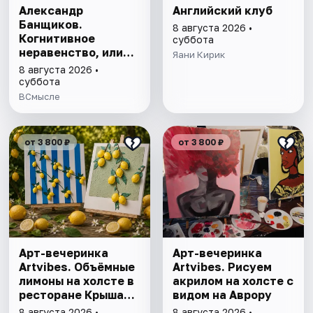
Александр
Английский клуб
Банщиков.
8 августа 2026 •
Когнитивное
суббота
неравенство, или
Яани Кирик
почему умные
8 августа 2026 •
умнеют, а глупые
суббота
глупеют
ВСмысле
от 3 800 ₽
от 3 800 ₽
Арт-вечеринка
Арт-вечеринка
Artvibes. Объёмные
Artvibes. Рисуем
лимоны на холсте в
акрилом на холсте с
ресторане Крыша
видом на Аврору
18
8 августа 2026 •
8 августа 2026 •