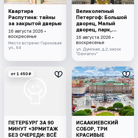
Квартира
Великолепный
Распутина: тайны
Петергоф: Большой
за закрытой дверью
дворец, Малый
дворец, парк,
16 августа 2026 •
фонтаны
воскресенье
16 августа 2026 •
воскресенье
Место встречи: Гороховая
ул., 64
ул. Думская, д.2, киоск
"Davranov"
от 1 450 ₽
ПЕТЕРБУРГ ЗА 90
ИСААКИЕВСКИЙ
МИНУТ +ЭРМИТАЖ
СОБОР, ТРИ
БЕЗ ОЧЕРЕДИ: ВСЁ
КРАСИВЫЕ