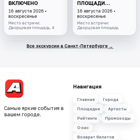
ВКЛЮЧЕНО
ПЛОЩАДИ
ПЕТЕРБУРГА И
16 августа 2026 •
16 августа 2026 •
ПОДЪЁМ НА
воскресенье
воскресенье
КОЛОННАДУ В
Место встречи:
Место встречи:
Дворцовая площадь, 4
МИНИ-ГРУППЕ
Дворцовая площадь
→
Все экскурсии в Санкт-Петербурге
Навигация
Главная
Города
Самые яркие события в
Площадки
Артисты
вашем городе.
Рейтинги
Промокоды
О нас
Возврат билетов