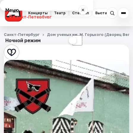
Меню
×
Концерты
Театр
Стендап
Выставки
Квест
Санкт-Петербург
Концерты
Санкт-Петербург
Дом ученых им. М. Горького (Дворец Вел
Ночной режим
☀
☾
Театр
Стендап
Выставки
Квесты
Экскурсии
Спорт
События