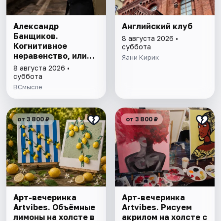
Александр
Английский клуб
Банщиков.
8 августа 2026 •
Когнитивное
суббота
неравенство, или
Яани Кирик
почему умные
8 августа 2026 •
умнеют, а глупые
суббота
глупеют
ВСмысле
от 3 800 ₽
от 3 800 ₽
Арт-вечеринка
Арт-вечеринка
Artvibes. Объёмные
Artvibes. Рисуем
лимоны на холсте в
акрилом на холсте с