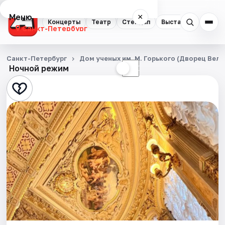
Меню
×
Концерты
Театр
Стендап
Выставки
Квест
Санкт-Петербург
Концерты
Санкт-Петербург
Дом ученых им. М. Горького (Дворец Вел
Ночной режим
☀
☾
Театр
Стендап
Выставки
Квесты
Экскурсии
Спорт
События