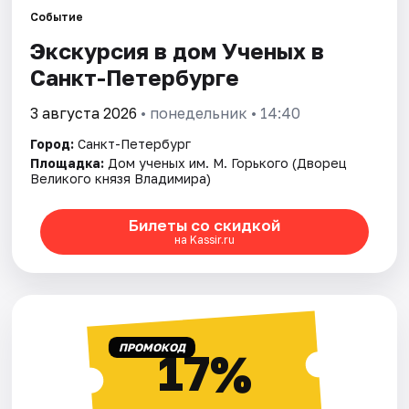
Событие
Экскурсия в дом Ученых в
Города
Санкт-Петербурге
Площадки
3 августа 2026
• понедельник • 14:40
Артисты
Город:
Санкт-Петербург
Площадка:
Дом ученых им. М. Горького (Дворец
Рейтинги
Великого князя Владимира)
Билеты со скидкой
на Kassir.ru
ПРОМОКОД
17%