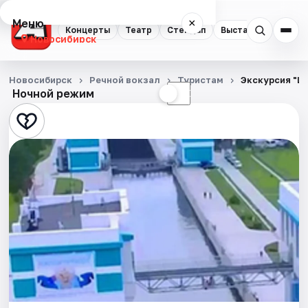
Меню
×
Концерты
Театр
Стендап
Выставки
Квест
Новосибирск
Концерты
Новосибирск
Речной вокзал
Туристам
Экскурсия "Ш
Ночной режим
☀
☾
Театр
Стендап
Выставки
Квесты
Экскурсии
Спорт
События