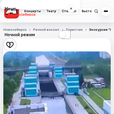
Меню
×
Концерты
Театр
Стендап
Выставки
Квест
Новосибирск
Концерты
Новосибирск
Речной вокзал
Туристам
Экскурсия "Ш
Ночной режим
☀
☾
Театр
Стендап
Выставки
Квесты
Экскурсии
Спорт
События