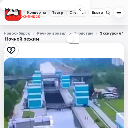
Меню
×
Концерты
Театр
Стендап
Выставки
Квест
Новосибирск
Концерты
Новосибирск
Речной вокзал
Туристам
Экскурсия "Ш
Ночной режим
☀
☾
Театр
Стендап
Выставки
Квесты
Экскурсии
Спорт
События