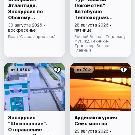
Атлантида.
Локомотив"
Экскурсия по
Автобусно-
Обскому
Теплоходная
водохранилищу
экскурсия
30 августа 2026 •
28 августа 2026 •
воскресенье
пятница
База "Старая пристань"
Речной Вокзал-Теплоход-
Муз. жд Техники-
Трансфер-Вокзал
Главный
от 1 650 ₽
от 70 ₽
Экскурсия
Аудиоэкскурсия
"Шлюзование".
Семь мостов
Отправление
29 августа 2026 •