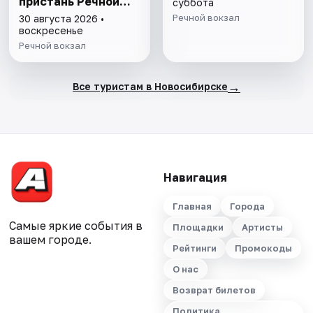
пристань Речной
суббота
вокзал- Прибытие
Речной вокзал
30 августа 2026 •
пристань Речной
воскресенье
вокзал с питанием
Речной вокзал
→
Все туристам в Новосибирске
Навигация
Главная
Города
Самые яркие события в
Площадки
Артисты
вашем городе.
Рейтинги
Промокоды
О нас
Возврат билетов
Политика