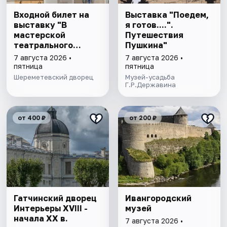
Входной билет на
Выставка "Поедем,
выставку "В
я готов....".
мастерской
Путешествия
театрального
Пушкина"
художника"
7 августа 2026 •
7 августа 2026 •
пятница
пятница
Шереметевский дворец
Музей-усадьба
Г.Р.Державина
от 400 ₽
от 200 ₽
Гатчинский дворец
Ивангородский
Интерьеры ХVIII -
музей
начала ХХ в.
7 августа 2026 •