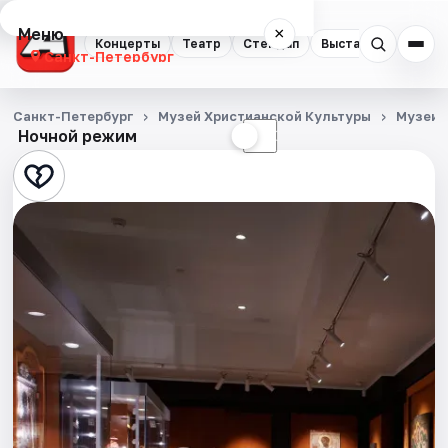
Меню
×
Концерты
Театр
Стендап
Выставки
Квест
Санкт-Петербург
Концерты
Санкт-Петербург
Музей Христианской Культуры
Музеи
Ночной режим
☀
☾
Театр
Стендап
Выставки
Квесты
Экскурсии
Спорт
События