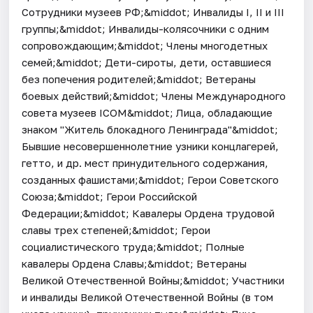
Сотрудники музеев РФ;&middot; Инвалиды I, II и III
группы;&middot; Инвалиды-колясочники с одним
сопровождающим;&middot; Члены многодетных
семей;&middot; Дети-сироты, дети, оставшиеся
без попечения родителей;&middot; Ветераны
боевых действий;&middot; Члены Международного
совета музеев ICOM&middot; Лица, обладающие
знаком "Житель блокадного Ленинграда"&middot;
Бывшие несовершеннолетние узники концлагерей,
гетто, и др. мест принудительного содержания,
созданных фашистами;&middot; Герои Советского
Союза;&middot; Герои Российской
Федерации;&middot; Кавалеры Ордена трудовой
славы трех степеней;&middot; Герои
социалистического труда;&middot; Полные
кавалеры Ордена Славы;&middot; Ветераны
Великой Отечественной Войны;&middot; Участники
и инвалиды Великой Отечественной Войны (в том