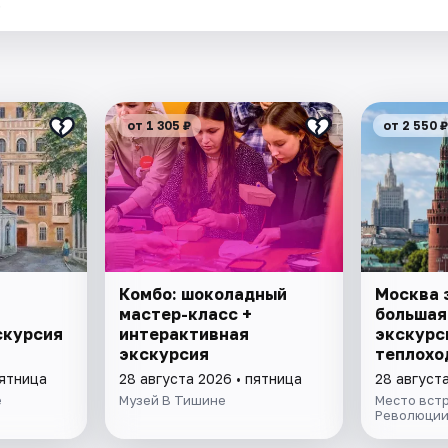
.
от 1 305 ₽
от 2 550 ₽
Комбо: шоколадный
Москва з
.
мастер-класс +
большая
скурсия
интерактивная
экскурс
экскурсия
теплохо
пятница
28 августа 2026 • пятница
28 августа
е
Музей В Тишине
Место встр
Революции