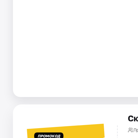
Города
Площадки
Артисты
Рейтинги
Ск
П
ПРОМОКОД