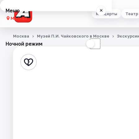
Меню
×
Концерты
Театр
Москва
Концерты
Москва
Музей П.И. Чайковского в Москве
Экскурси
Ночной режим
☀
☾
Театр
Стендап
Выставки
Квесты
Экскурсии
Спорт
События