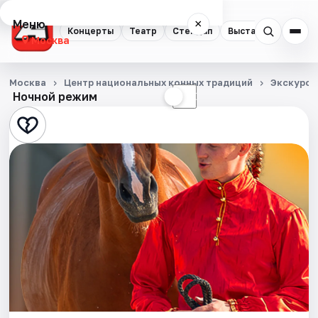
Меню
×
Концерты
Театр
Стендап
Выставки
Квест
Москва
Концерты
Москва
Центр национальных конных традиций
Экскурси
Ночной режим
☀
☾
Театр
Стендап
Выставки
Квесты
Экскурсии
Спорт
События