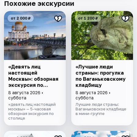
Похожие экскурсии
от 2 000 ₽
от 1 200 ₽
«Девять лиц
«Лучшие люди
настоящей
страны»: прогулка
Москвы»: обзорная
по Ваганьковскому
экскурсия по
кладбищу
столице
8 августа 2026 •
8 августа 2026 •
суббота
суббота
«девять лиц настоящей
Лучшие люди страны:
москвы» — 5-часовая
Ваганьковское кладбище
обзорная экскурсия по
в мини-группе
столице