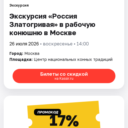
Экскурсия
Экскурсия «Россия
Города
Златогривая» в рабочую
Площадки
конюшню в Москве
Артисты
26 июля 2026
• воскресенье • 14:00
Город:
Москва
Рейтинги
Площадка:
Центр национальных конных традиций
Билеты со скидкой
на Kassir.ru
ПРОМОКОД
17%