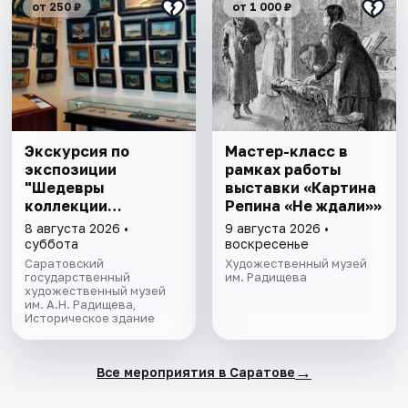
от 250 ₽
от 1 000 ₽
Экскурсия по
Мастер-класс в
экспозиции
рамках работы
"Шедевры
выставки «Картина
коллекции
Репина «Не ждали»»
Радищевского
8 августа 2026 •
9 августа 2026 •
музея"
суббота
воскресенье
Саратовский
Художественный музей
государственный
им. Радищева
художественный музей
им. А.Н. Радищева,
Историческое здание
→
Все мероприятия в Саратове