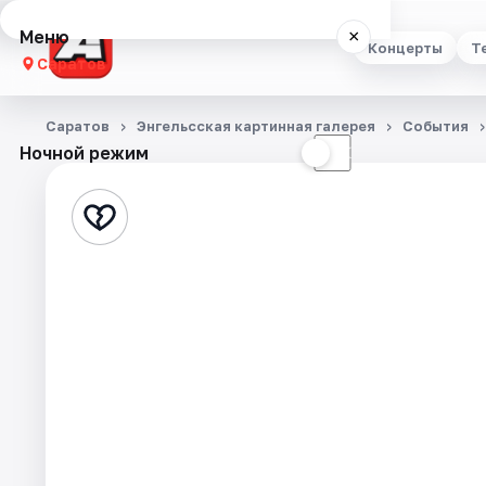
Меню
×
Концерты
Т
Саратов
Концерты
Саратов
Энгельсская картинная галерея
События
Ночной режим
☀
☾
Театр
Стендап
Выставки
Квесты
Экскурсии
События