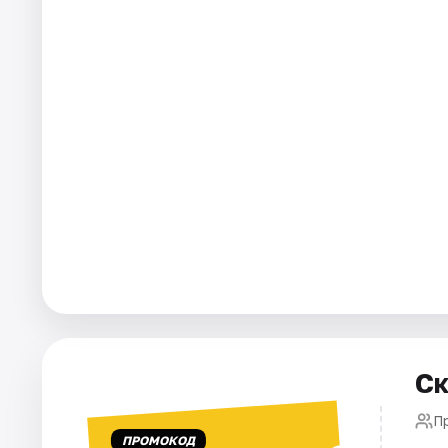
Города
Площадки
Артисты
Рейтинги
Ск
П
ПРОМОКОД