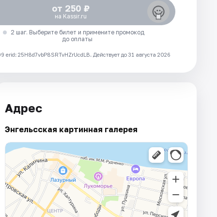
от 250 ₽
на Kassir.ru
2 шаг. Выберите билет и примените промокод
до оплаты
 erid: 25H8d7vbP8SRTvHZrUcdLB.
Действует до 31 августа 2026
Адрес
Энгельсская картинная галерея