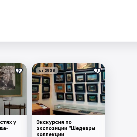
.
от 250 ₽
стях у
Экскурсия по
ва-
экспозиции "Шедевры
коллекции