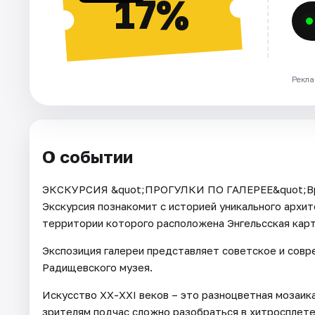
17%
Рекла
О событии
ЭКСКУРСИЯ &quot;ПРОГУЛКИ ПО ГАЛЕРЕЕ&quot;Врем
Экскурсия познакомит с историей уникального архит
территории которого расположена Энгельсская карт
Экспозиция галереи представляет советское и совр
Радищевского музея.
Искусство ХХ-XXI веков – это разноцветная мозаика
зрителям подчас сложно разобраться в хитросплет