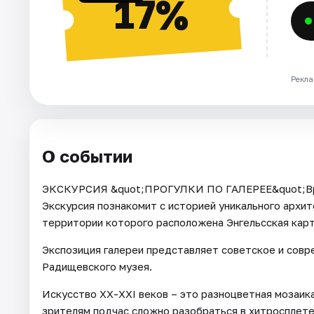
17%
Рекла
О событии
ЭКСКУРСИЯ &quot;ПРОГУЛКИ ПО ГАЛЕРЕЕ&quot;Врем
Экскурсия познакомит с историей уникального архит
территории которого расположена Энгельсская карт
Экспозиция галереи представляет советское и совр
Радищевского музея.
Искусство ХХ-XXI веков – это разноцветная мозаика
зрителям подчас сложно разобраться в хитросплет