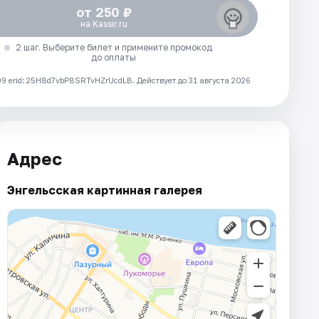
от 250 ₽
на Kassir.ru
2 шаг. Выберите билет и примените промокод
до оплаты
 erid: 25H8d7vbP8SRTvHZrUcdLB.
Действует до 31 августа 2026
Адрес
Энгельсская картинная галерея