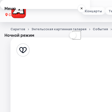
Меню
×
Концерты
Т
Саратов
Концерты
Саратов
Энгельсская картинная галерея
События
Ночной режим
☀
☾
Театр
Стендап
Выставки
Квесты
Экскурсии
События