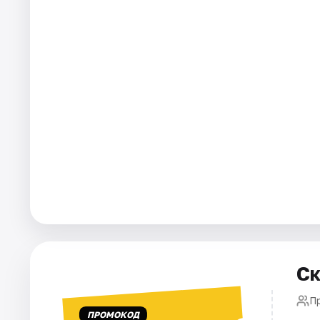
Города
Площадки
Артисты
Рейтинги
Ск
П
ПРОМОКОД