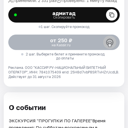
Применили: 2 331 раз
Проверено: 1 минуту назад
адмитад
Скопировать
1 шаг. Скопируйте промокод
от 250 ₽
на Kassir.ru
2 шаг. Выберите билет и примените промокод
до оплаты
Реклама. ООО "КАССИР.РУ-НАЦИОНАЛЬНЫЙ БИЛЕТНЫЙ
ОПЕРАТОР", ИНН: 7841075409 erid: 25H8d7vbP8SRTvHZrUcdLB.
Действует до 31 августа 2026
О событии
ЭКСКУРСИЯ "ПРОГУЛКИ ПО ГАЛЕРЕЕ"Время
проведения: По субботам-воскресеньям в