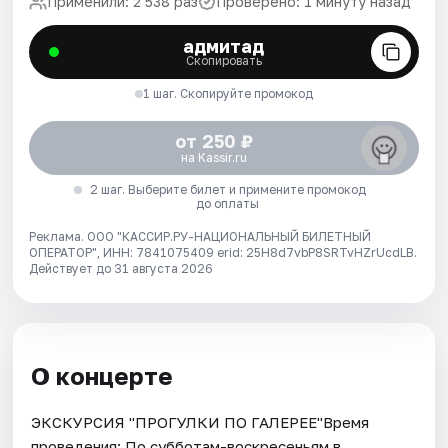
Применили: 2 538 раз
Проверено: 1 минуту назад
адмитад
Скопировать
1 шаг. Скопируйте промокод
от 250 ₽
на Kassir.ru
2 шаг. Выберите билет и примените промокод
до оплаты
Реклама. ООО "КАССИР.РУ-НАЦИОНАЛЬНЫЙ БИЛЕТНЫЙ
ОПЕРАТОР", ИНН: 7841075409 erid: 25H8d7vbP8SRTvHZrUcdLB.
Действует до 31 августа 2026
О концерте
ЭКСКУРСИЯ "ПРОГУЛКИ ПО ГАЛЕРЕЕ"Время
проведения: По субботам-воскресеньям в