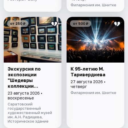
Филармония им. Шнитке
от 250 ₽
от 500 ₽
Экскурсия по
К 95-летию М.
экспозиции
Таривердиева
"Шедевры
27 августа 2026 •
коллекции
четверг
Радищевского
Филармония им. Шнитке
23 августа 2026 •
музея"
воскресенье
Саратовский
государственный
художественный музей
им. А.Н. Радищева,
Историческое здание