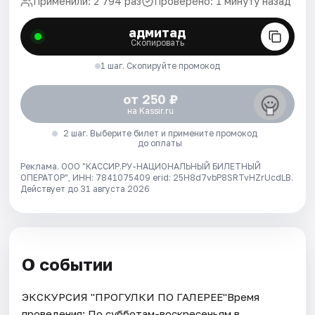
Применили: 2 794 раз
Проверено: 1 минуту назад
адмитад
Скопировать
1 шаг. Скопируйте промокод
от 250 ₽
на Kassir.ru
2 шаг. Выберите билет и примените промокод
до оплаты
Реклама. ООО "КАССИР.РУ-НАЦИОНАЛЬНЫЙ БИЛЕТНЫЙ
ОПЕРАТОР", ИНН: 7841075409 erid: 25H8d7vbP8SRTvHZrUcdLB.
Действует до 31 августа 2026
О событии
ЭКСКУРСИЯ "ПРОГУЛКИ ПО ГАЛЕРЕЕ"Время
проведения: По субботам-воскресеньям в