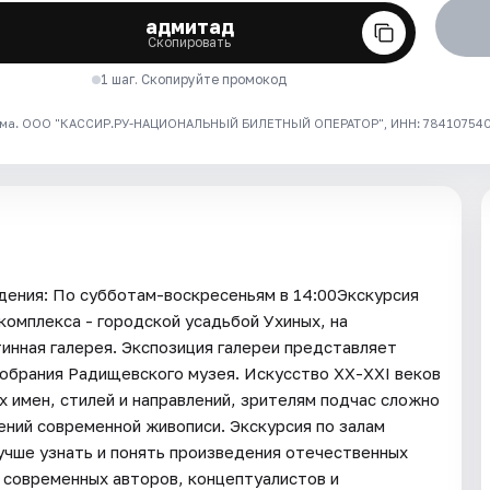
адмитад
Скопировать
1 шаг. Скопируйте промокод
ма. ООО "КАССИР.РУ-НАЦИОНАЛЬНЫЙ БИЛЕТНЫЙ ОПЕРАТОР", ИНН: 7841075409
ия: По субботам-воскресеньям в 14:00Экскурсия
комплекса - городской усадьбой Ухиных, на
инная галерея. Экспозиция галереи представляет
собрания Радищевского музея. Искусство ХХ-XXI веков
х имен, стилей и направлений, зрителям подчас сложно
ний современной живописи. Экскурсия по залам
учше узнать и понять произведения отечественных
о современных авторов, концептуалистов и