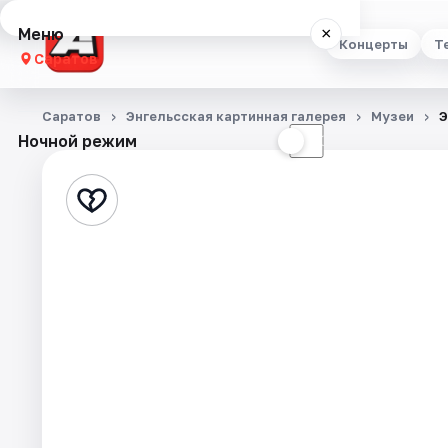
Меню
×
Концерты
Т
Саратов
Концерты
Саратов
Энгельсская картинная галерея
Музеи
Э
Ночной режим
☀
☾
Театр
Стендап
Выставки
Квесты
Экскурсии
События