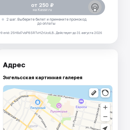
от 250 ₽
на Kassir.ru
2 шаг. Выберите билет и примените промокод
до оплаты
 erid: 25H8d7vbP8SRTvHZrUcdLB.
Действует до 31 августа 2026
Адрес
Энгельсская картинная галерея