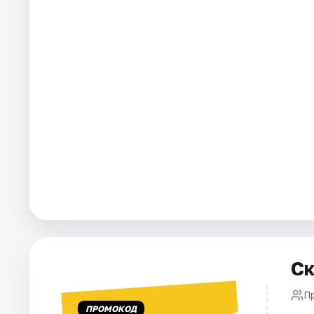
Города
Площадки
Артисты
Рейтинги
Ск
П
ПРОМОКОД