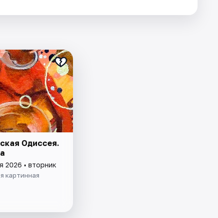
ская Одиссея.
а
я 2026 • вторник
ая картинная