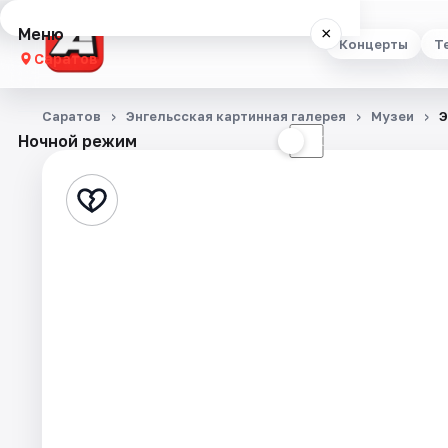
Меню
×
Концерты
Т
Саратов
Концерты
Саратов
Энгельсская картинная галерея
Музеи
Э
Ночной режим
☀
☾
Театр
Стендап
Выставки
Квесты
Экскурсии
События