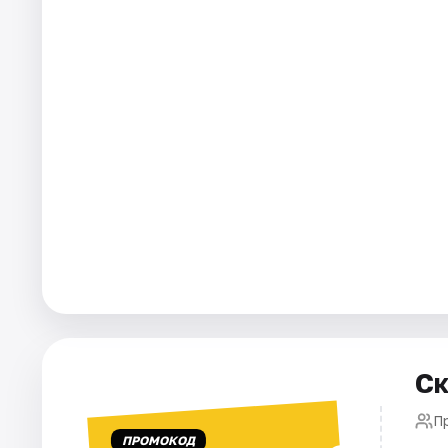
Города
Площадки
Артисты
Рейтинги
Ск
П
ПРОМОКОД