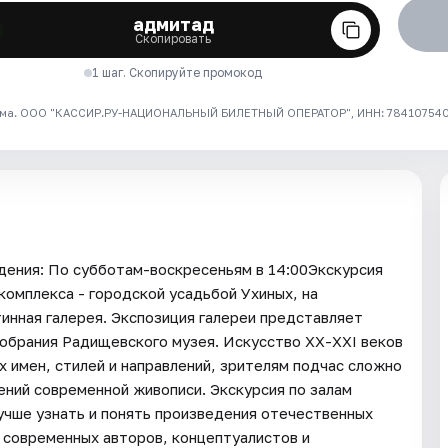
адмитад
Скопировать
1 шаг. Скопируйте промокод
ма. ООО "КАССИР.РУ-НАЦИОНАЛЬНЫЙ БИЛЕТНЫЙ ОПЕРАТОР", ИНН: 7841075409
ия: По субботам-воскресеньям в 14:00Экскурсия
комплекса - городской усадьбой Ухиных, на
инная галерея. Экспозиция галереи представляет
собрания Радищевского музея. Искусство ХХ-XXI веков
х имен, стилей и направлений, зрителям подчас сложно
ний современной живописи. Экскурсия по залам
учше узнать и понять произведения отечественных
о современных авторов, концептуалистов и