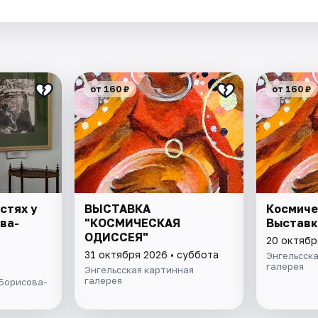
.
от 160 ₽
от 160 ₽
стях у
ВЫСТАВКА
Космиче
ва-
"КОСМИЧЕСКАЯ
Выставк
ОДИССЕЯ"
20 октябр
31 октября 2026 • суббота
Энгельсск
галерея
Энгельсская картинная
галерея
 Борисова-