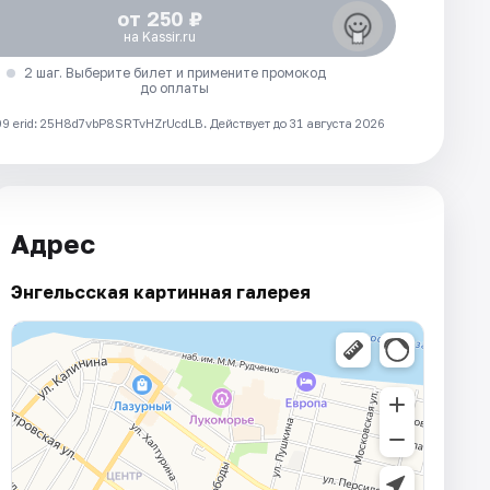
от 250 ₽
на Kassir.ru
2 шаг. Выберите билет и примените промокод
до оплаты
 erid: 25H8d7vbP8SRTvHZrUcdLB.
Действует до 31 августа 2026
Адрес
Энгельсская картинная галерея