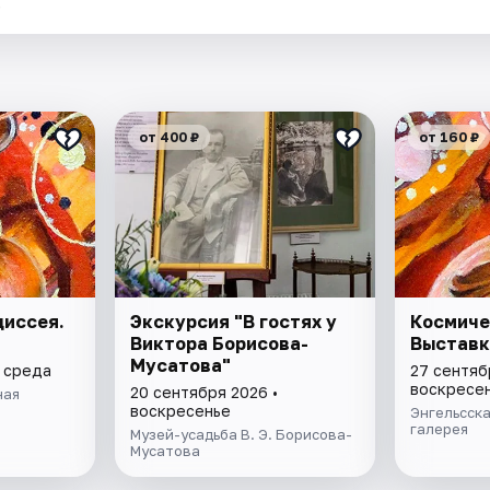
.
от 400 ₽
от 160 ₽
диссея.
Экскурсия "В гостях у
Космиче
Виктора Борисова-
Выставк
Мусатова"
• среда
27 сентяб
воскресе
20 сентября 2026 •
ная
воскресенье
Энгельсск
галерея
Музей-усадьба В. Э. Борисова-
Мусатова