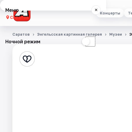
Меню
×
Концерты
Т
Саратов
Концерты
Саратов
Энгельсская картинная галерея
Музеи
Э
Ночной режим
☀
☾
Театр
Стендап
Выставки
Квесты
Экскурсии
События