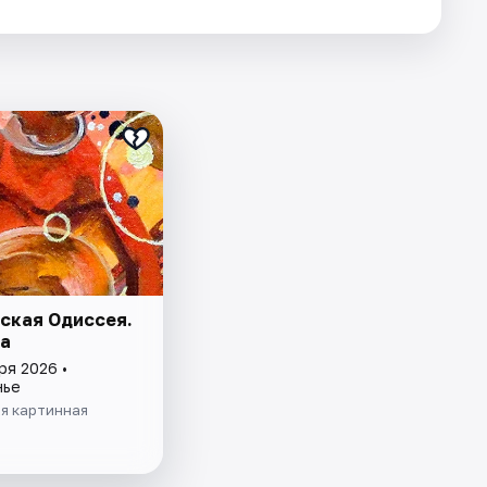
ская Одиссея.
а
ря 2026 •
нье
ая картинная