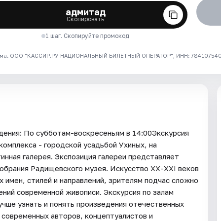
адмитад
Скопировать
1 шаг. Скопируйте промокод
ма. ООО "КАССИР.РУ-НАЦИОНАЛЬНЫЙ БИЛЕТНЫЙ ОПЕРАТОР", ИНН: 7841075409
ия: По субботам-воскресеньям в 14:00Экскурсия
комплекса - городской усадьбой Ухиных, на
инная галерея. Экспозиция галереи представляет
собрания Радищевского музея. Искусство ХХ-XXI веков
х имен, стилей и направлений, зрителям подчас сложно
ний современной живописи. Экскурсия по залам
учше узнать и понять произведения отечественных
о современных авторов, концептуалистов и