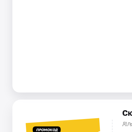
Города
Площадки
Артисты
Рейтинги
Ск
П
ПРОМОКОД