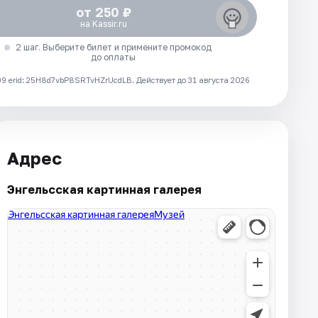
от 250 ₽
на Kassir.ru
2 шаг. Выберите билет и примените промокод
до оплаты
 erid: 25H8d7vbP8SRTvHZrUcdLB.
Действует до 31 августа 2026
Адрес
Энгельсская картинная галерея