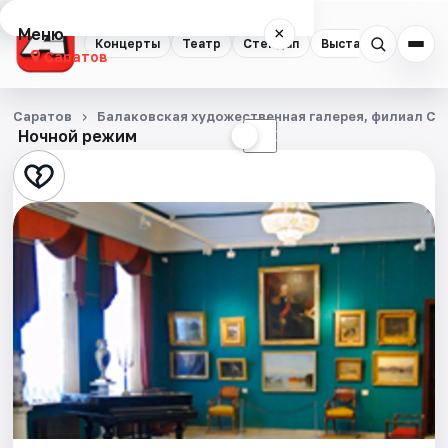
Меню
×
Концерты
Театр
Стендап
Выставки
Квест
Саратов
Концерты
Саратов
Балаковская художественная галерея, филиал Сар
Ночной режим
☀
☾
Театр
Стендап
Выставки
Квесты
Экскурсии
События