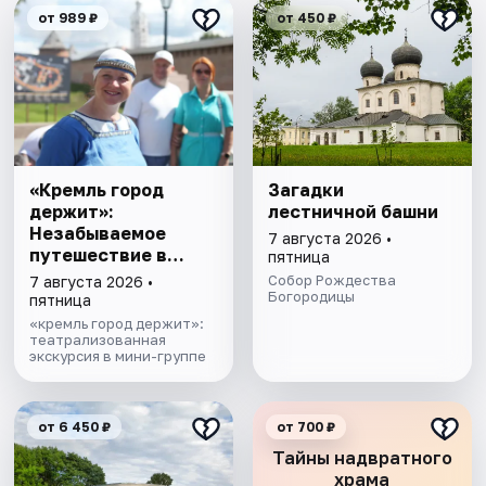
от 989 ₽
от 450 ₽
«Кремль город
Загадки
держит»:
лестничной башни
Незабываемое
7 августа 2026 •
путешествие в
пятница
Средневековье
Собор Рождества
7 августа 2026 •
Богородицы
пятница
«кремль город держит»:
театрализованная
экскурсия в мини-группе
от 6 450 ₽
от 700 ₽
Тайны надвратного
храма