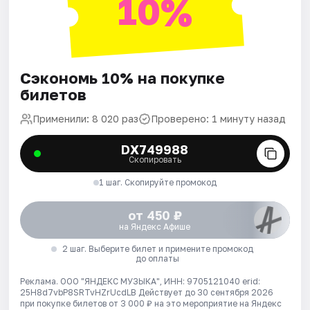
10%
Сэкономь 10% на покупке
билетов
Применили: 8 020 раз
Проверено: 1 минуту назад
DX749988
Скопировать
1 шаг. Скопируйте промокод
от 450 ₽
на Яндекс Афише
2 шаг. Выберите билет и примените промокод
до оплаты
Реклама. ООО "ЯНДЕКС МУЗЫКА", ИНН: 9705121040 erid:
25H8d7vbP8SRTvHZrUcdLB
Действует до 30 сентября 2026
при покупке билетов от 3 000 ₽ на это мероприятие на Яндекс