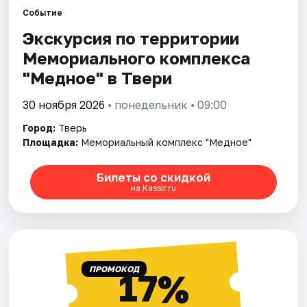
Событие
Экскурсия по территории
Города
Мемориального комплекса
Площадки
"Медное" в Твери
Артисты
30 ноября 2026
• понедельник • 09:00
Город:
Тверь
Рейтинги
Площадка:
Мемориальный комплекс "Медное"
Билеты со скидкой
на Kassir.ru
ПРОМОКОД
17%