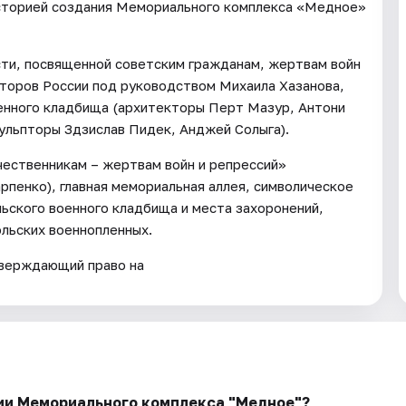
историей создания Мемориального комплекса «Медное»
сти, посвященной советским гражданам, жертвам войн
кторов России под руководством Михаила Хазанова,
оенного кладбища (архитекторы Перт Мазур, Антони
кульпторы Здзислав Пидек, Анджей Солыга).
чественникам – жертвам войн и репрессий»
рпенко), главная мемориальная аллея, символическое
льского военного кладбища и места захоронений,
льских военнопленных.
тверждающий право на
рии Мемориального комплекса "Медное"?