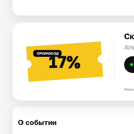
Города
Площадки
Ск
Артисты
П
ПРОМОКОД
17%
Рейтинги
Рекла
О событии