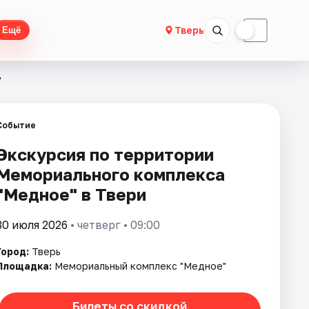
☀
☾
Тверь
Ещё
"
Событие
Экскурсия по территории
Мемориального комплекса
"Медное" в Твери
30 июля 2026
• четверг • 09:00
Город:
Тверь
Площадка:
Мемориальный комплекс "Медное"
Билеты со скидкой