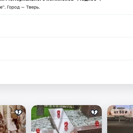
е"
. Город — Тверь.
.
от 50 ₽