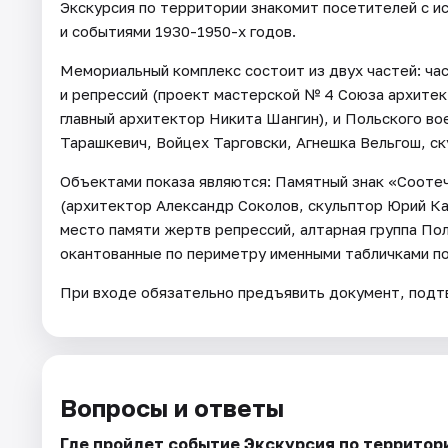
Экскурсия по территории знакомит посетителей с 
и событиями 1930-1950-х годов.
Мемориальный комплекс состоит из двух частей: ча
и репрессий (проект мастерской № 4 Союза архите
главный архитектор Никита Шангин), и Польского в
Тарашкевич, Войцех Тарговски, Агнешка Вельгош, с
Объектами показа являются: Памятный знак «Сооте
(архитектор Александр Соколов, скульптор Юрий Ка
место памяти жертв репрессий, алтарная группа По
окантованные по периметру именными табличками по
При входе обязательно предъявить документ, под
Вопросы и ответы
Где пройдет событие Экскурсия по террито