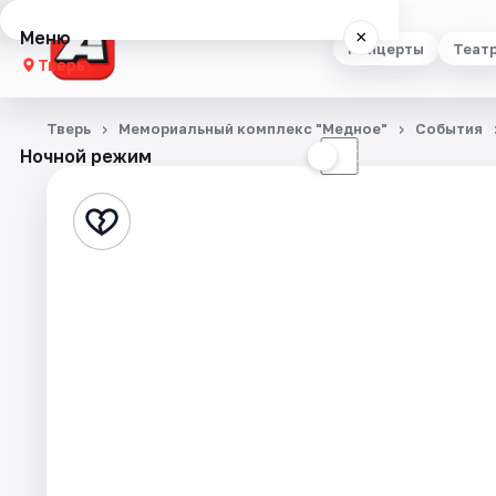
Меню
×
Концерты
Теат
Тверь
Концерты
Тверь
Мемориальный комплекс "Медное"
События
Ночной режим
☀
☾
Театр
Стендап
Выставки
Квесты
Экскурсии
Спорт
События