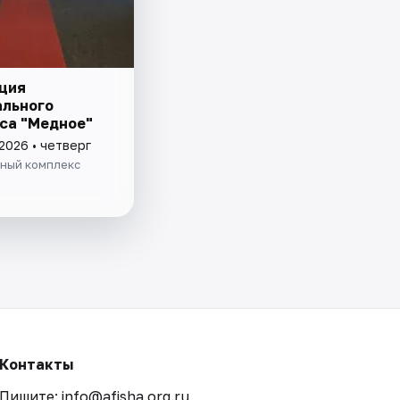
ция
льного
са "Медное"
2026 • четверг
ный комплекс
Контакты
Пишите: info@afisha.org.ru