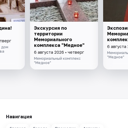
дина!
Экскурсия по
Экспози
территории
Мемориа
Мемориального
комплек
етверг
комплекса "Медное"
6 августа 
 дом
ва
6 августа 2026 • четверг
Мемориаль
"Медное"
Мемориальный комплекс
"Медное"
Навигация