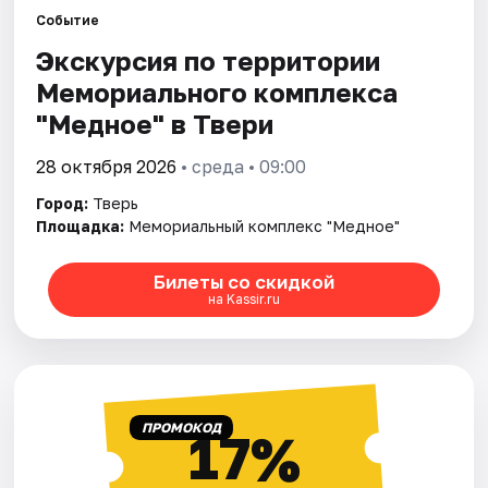
Событие
Экскурсия по территории
Города
Мемориального комплекса
Площадки
"Медное" в Твери
Артисты
28 октября 2026
• среда • 09:00
Город:
Тверь
Рейтинги
Площадка:
Мемориальный комплекс "Медное"
Билеты со скидкой
на Kassir.ru
ПРОМОКОД
17%