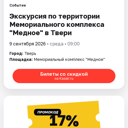
Событие
Экскурсия по территории
Города
Мемориального комплекса
Площадки
"Медное" в Твери
Артисты
9 сентября 2026
• среда • 09:00
Город:
Тверь
Рейтинги
Площадка:
Мемориальный комплекс "Медное"
Билеты со скидкой
на Kassir.ru
ПРОМОКОД
17%