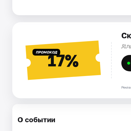
Города
Площадки
Ск
Артисты
П
ПРОМОКОД
17%
Рейтинги
Рекла
О событии