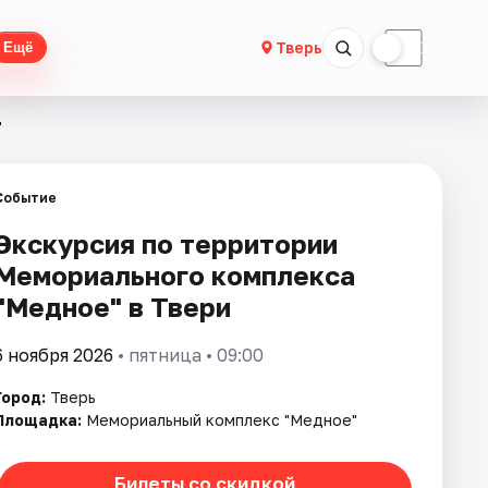
☀
☾
Тверь
Ещё
"
Событие
Экскурсия по территории
Мемориального комплекса
"Медное" в Твери
6 ноября 2026
• пятница • 09:00
Город:
Тверь
Площадка:
Мемориальный комплекс "Медное"
Билеты со скидкой