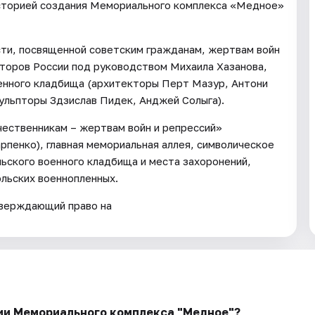
историей создания Мемориального комплекса «Медное»
сти, посвященной советским гражданам, жертвам войн
кторов России под руководством Михаила Хазанова,
оенного кладбища (архитекторы Перт Мазур, Антони
кульпторы Здзислав Пидек, Анджей Солыга).
чественникам – жертвам войн и репрессий»
рпенко), главная мемориальная аллея, символическое
льского военного кладбища и места захоронений,
льских военнопленных.
тверждающий право на
рии Мемориального комплекса "Медное"?