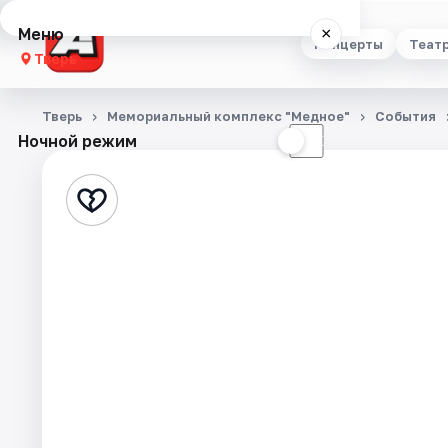
Меню
×
Концерты
Теат
Тверь
Концерты
Тверь
Мемориальный комплекс "Медное"
События
Ночной режим
☀
☾
Театр
Стендап
Выставки
Квесты
Экскурсии
Спорт
События