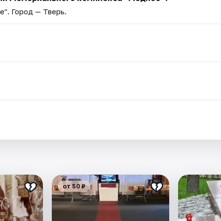
е"
. Город — Тверь.
.
от 50 ₽