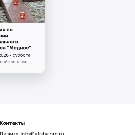
ия по
рии
льного
са "Медное"
2026 • суббота
ный комплекс
Контакты
Пишите: info@afisha.org.ru