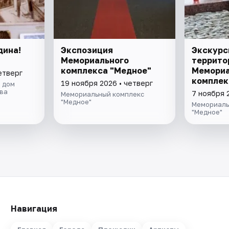
дина!
Экспозиция
Экскурс
Мемориального
террито
комплекса "Медное"
Мемориа
етверг
комплек
19 ноября 2026 • четверг
 дом
ва
7 ноября 
Мемориальный комплекс
"Медное"
Мемориаль
"Медное"
Навигация