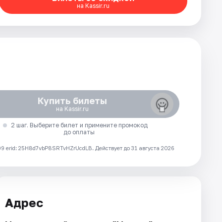
на Kassir.ru
Купить билеты
на Kassir.ru
2 шаг. Выберите билет и примените промокод
до оплаты
 erid: 25H8d7vbP8SRTvHZrUcdLB.
Действует до 31 августа 2026
Адрес