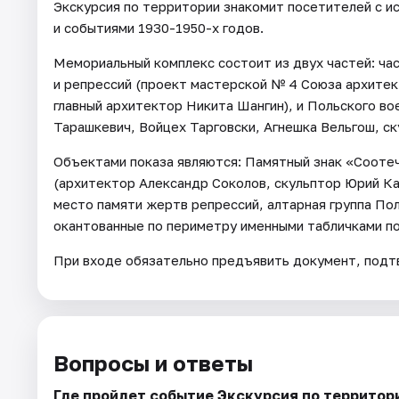
Экскурсия по территории знакомит посетителей с 
и событиями 1930-1950-х годов.
Мемориальный комплекс состоит из двух частей: ча
и репрессий (проект мастерской № 4 Союза архите
главный архитектор Никита Шангин), и Польского в
Тарашкевич, Войцех Тарговски, Агнешка Вельгош, с
Объектами показа являются: Памятный знак «Сооте
(архитектор Александр Соколов, скульптор Юрий Ка
место памяти жертв репрессий, алтарная группа По
окантованные по периметру именными табличками по
При входе обязательно предъявить документ, под
Вопросы и ответы
Где пройдет событие Экскурсия по террито