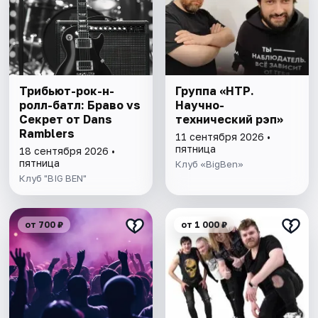
Трибьют-рок-н-
Группа «НТР.
ролл-батл: Браво vs
Научно-
Секрет от Dans
технический рэп»
Ramblers
11 сентября 2026 •
пятница
18 сентября 2026 •
пятница
Клуб «BigBen»
Клуб "BIG BEN"
от 700 ₽
от 1 000 ₽