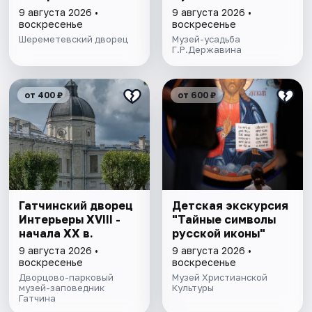
художника"
9 августа 2026 •
9 августа 2026 •
воскресенье
воскресенье
Шереметевский дворец
Музей-усадьба
Г.Р.Державина
от 400 ₽
от 600 ₽
Гатчинский дворец
Детская экскурсия
Интерьеры ХVIII -
"Тайные символы
начала ХХ в.
русской иконы"
9 августа 2026 •
9 августа 2026 •
воскресенье
воскресенье
Дворцово-парковый
Музей Христианской
музей-заповедник
Культуры
Гатчина