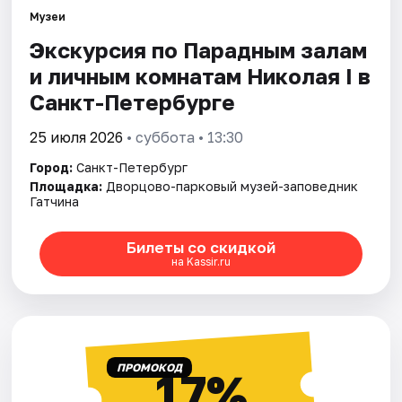
Музеи
Экскурсия по Парадным залам
Города
и личным комнатам Николая I в
Площадки
Санкт-Петербурге
Артисты
25 июля 2026
• суббота • 13:30
Город:
Санкт-Петербург
Рейтинги
Площадка:
Дворцово-парковый музей-заповедник
Гатчина
Билеты со скидкой
на Kassir.ru
ПРОМОКОД
17%