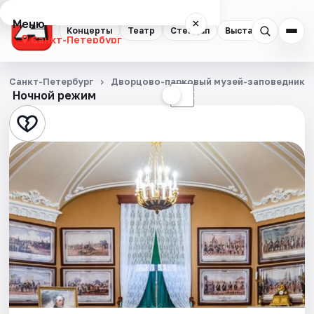
Меню
×
Концерты
Театр
Стендап
Выставки
Квест
Санкт-Петербург
Концерты
Санкт-Петербург
Дворцово-парковый музей-заповедник Г
Ночной режим
☀
☾
Театр
Стендап
Выставки
Квесты
Экскурсии
Спорт
События