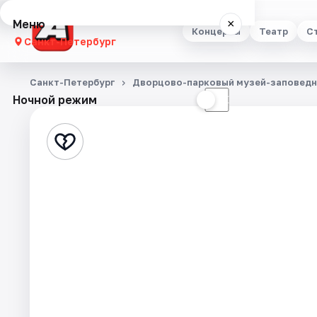
Меню
×
Концерты
Театр
С
Санкт-Петербург
Концерты
Санкт-Петербург
Дворцово-парковый музей-заповедн
Ночной режим
☀
☾
Театр
Стендап
Выставки
Квесты
Экскурсии
Спорт
События