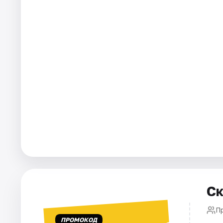
Города
Площадки
Артисты
Рейтинги
Ск
П
ПРОМОКОД