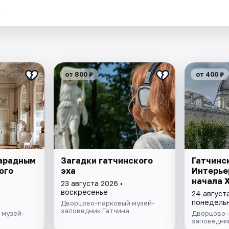
.
от 800 ₽
от 400 ₽
Парадным
Загадки гатчинского
Гатчинс
ого
эха
Интерьер
начала Х
23 августа 2026 •
воскресенье
24 августа
понедель
Дворцово-парковый музей-
заповедник Гатчина
 музей-
Дворцово-
заповедни