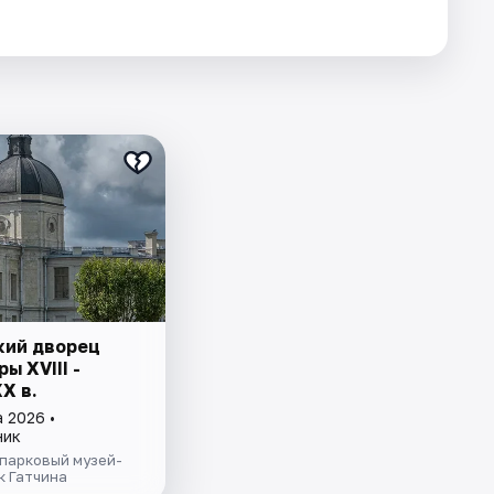
кий дворец
ы ХVIII -
Х в.
 2026 •
ник
парковый музей-
к Гатчина