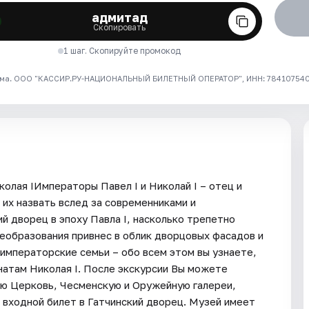
адмитад
Скопировать
1 шаг. Скопируйте промокод
ма. ООО "КАССИР.РУ-НАЦИОНАЛЬНЫЙ БИЛЕТНЫЙ ОПЕРАТОР", ИНН: 7841075409
олая IИмператоры Павел I и Николай I – отец и
их назвать вслед за современниками и
й дворец в эпоху Павла I, насколько трепетно
реобразования привнес в облик дворцовых фасадов и
 императорские семьи – обо всем этом вы узнаете,
натам Николая I. После экскурсии Вы можете
ю Церковь, Чесменскую и Оружейную галереи,
 входной билет в Гатчинский дворец. Музей имеет