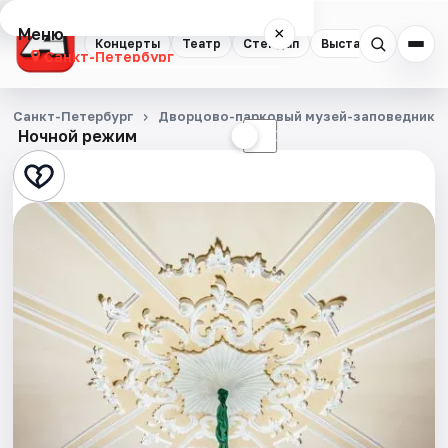
Меню
×
Концерты
Театр
Стендап
Выставки
Квест
Санкт-Петербург
Концерты
Санкт-Петербург
Дворцово-парковый музей-заповедник Г
Ночной режим
☀
☾
Театр
Стендап
Выставки
Квесты
Экскурсии
Спорт
События