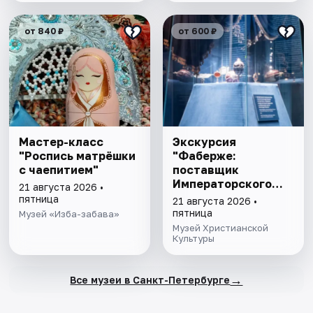
от 840 ₽
от 600 ₽
Мастер-класс
Экскурсия
"Роспись матрёшки
"Фаберже:
с чаепитием"
поставщик
Императорского
21 августа 2026 •
двора"
пятница
21 августа 2026 •
пятница
Музей «Изба-забава»
Музей Христианской
Культуры
→
Все музеи в Санкт-Петербурге