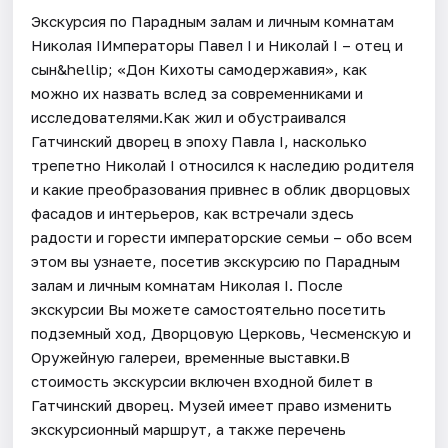
Экскурсия по Парадным залам и личным комнатам
Николая IИмператоры Павел I и Николай I – отец и
сын&hellip; «Дон Кихоты самодержавия», как
можно их назвать вслед за современниками и
исследователями.Как жил и обустраивался
Гатчинский дворец в эпоху Павла I, насколько
трепетно Николай I относился к наследию родителя
и какие преобразования привнес в облик дворцовых
фасадов и интерьеров, как встречали здесь
радости и горести императорские семьи – обо всем
этом вы узнаете, посетив экскурсию по Парадным
залам и личным комнатам Николая I. После
экскурсии Вы можете самостоятельно посетить
подземный ход, Дворцовую Церковь, Чесменскую и
Оружейную галереи, временные выставки.В
стоимость экскурсии включен входной билет в
Гатчинский дворец. Музей имеет право изменить
экскурсионный маршрут, а также перечень