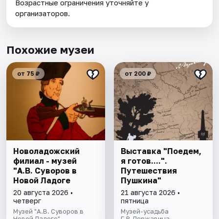
Возрастные ограничения уточняйте у
организаторов.
Похожие музеи
от 75 ₽
от 200 ₽
Новоладожский
Выставка "Поедем,
филиал - музей
я готов....".
"А.В. Суворов в
Путешествия
Новой Ладоге
Пушкина"
20 августа 2026 •
21 августа 2026 •
четверг
пятница
Музей "А.В. Суворов в
Музей-усадьба
Новой Ладоге"
Г.Р.Державина