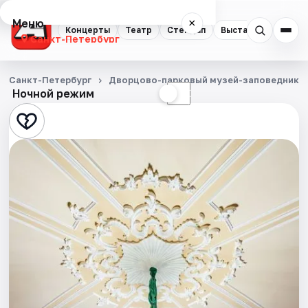
Меню
×
Концерты
Театр
Стендап
Выставки
Квест
Санкт-Петербург
Концерты
Санкт-Петербург
Дворцово-парковый музей-заповедник Г
Ночной режим
☀
☾
Театр
Стендап
Выставки
Квесты
Экскурсии
Спорт
События