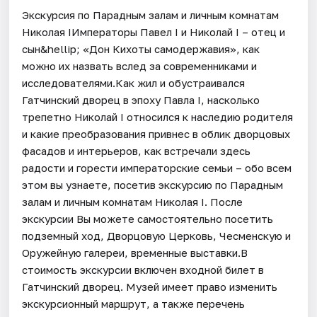
Экскурсия по Парадным залам и личным комнатам
Николая IИмператоры Павел I и Николай I – отец и
сын&hellip; «Дон Кихоты самодержавия», как
можно их назвать вслед за современниками и
исследователями.Как жил и обустраивался
Гатчинский дворец в эпоху Павла I, насколько
трепетно Николай I относился к наследию родителя
и какие преобразования привнес в облик дворцовых
фасадов и интерьеров, как встречали здесь
радости и горести императорские семьи – обо всем
этом вы узнаете, посетив экскурсию по Парадным
залам и личным комнатам Николая I. После
экскурсии Вы можете самостоятельно посетить
подземный ход, Дворцовую Церковь, Чесменскую и
Оружейную галереи, временные выставки.В
стоимость экскурсии включен входной билет в
Гатчинский дворец. Музей имеет право изменить
экскурсионный маршрут, а также перечень