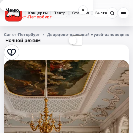
Меню
×
Концерты
Театр
Стендап
Выставки
Квест
Санкт-Петербург
Концерты
Санкт-Петербург
Дворцово-парковый музей-заповедник Г
Ночной режим
☀
☾
Театр
Стендап
Выставки
Квесты
Экскурсии
Спорт
События