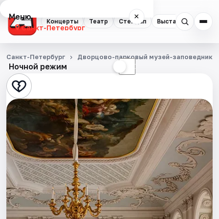
Меню
×
Концерты
Театр
Стендап
Выставки
Квест
Санкт-Петербург
Концерты
Санкт-Петербург
Дворцово-парковый музей-заповедник Г
Ночной режим
☀
☾
Театр
Стендап
Выставки
Квесты
Экскурсии
Спорт
События