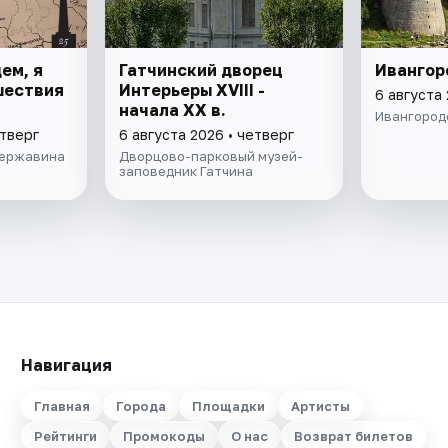
ем, я
Гатчинский дворец
Ивангор
ешествия
Интерьеры ХVIII -
6 августа 
начала ХХ в.
Ивангород
етверг
6 августа 2026 • четверг
Державина
Дворцово-парковый музей-
заповедник Гатчина
Навигация
Главная
Города
Площадки
Артисты
Рейтинги
Промокоды
О нас
Возврат билетов