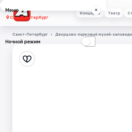
Меню
×
Концерты
Театр
С
Санкт-Петербург
Концерты
Санкт-Петербург
Дворцово-парковый музей-заповедн
Ночной режим
☀
☾
Театр
Стендап
Выставки
Квесты
Экскурсии
Спорт
События