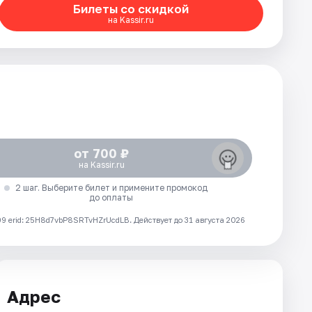
Билеты со скидкой
на Kassir.ru
от 700 ₽
на Kassir.ru
2 шаг. Выберите билет и примените промокод
до оплаты
 erid: 25H8d7vbP8SRTvHZrUcdLB.
Действует до 31 августа 2026
Адрес