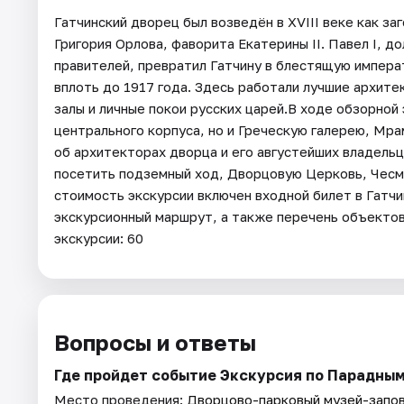
Гатчинский дворец был возведён в XVIII веке как з
Григория Орлова, фаворита Екатерины II. Павел I, 
правителей, превратил Гатчину в блестящую импера
вплоть до 1917 года. Здесь работали лучшие архит
залы и личные покои русских царей.В ходе обзорной
центрального корпуса, но и Греческую галерею, Мра
об архитекторах дворца и его августейших владель
посетить подземный ход, Дворцовую Церковь, Чесм
стоимость экскурсии включен входной билет в Гатч
экскурсионный маршрут, а также перечень объекто
экскурсии: 60
Вопросы и ответы
Где пройдет событие Экскурсия по Парадным
Место проведения:
Дворцово-парковый музей-запов