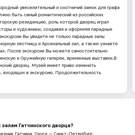
агородный увеселительный и охотничий замок для графа
должно быть самый романтический из российских
торскую резиденцию, роль которой дворец играл
екторы и художники, создавая и оформляя парадные
 экскурсии Вы увидите не только парадные залы
морную лестницу и Арсенальный зал, а также узнаете
цах. После экскурсии Вы можете самостоятельно
енскую и Оружейную галереи, временные выставки.В
инский дворец. Музей имеет право изменить
в, входящих в экскурсию. Продолжительность
 залам Гатчинского дворца?
едник Гатчина
. Город — Санкт-Петербург.