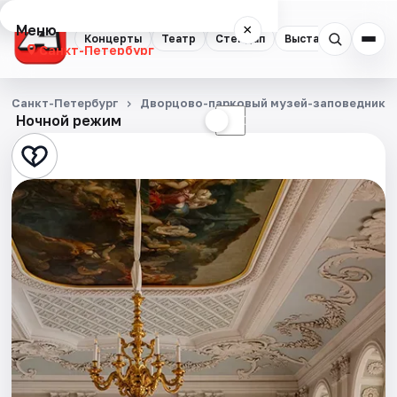
Меню
×
Концерты
Театр
Стендап
Выставки
Квест
Санкт-Петербург
Концерты
Санкт-Петербург
Дворцово-парковый музей-заповедник Г
Ночной режим
☀
☾
Театр
Стендап
Выставки
Квесты
Экскурсии
Спорт
События