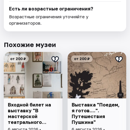
Есть ли возрастные ограничения?
Возрастные ограничения уточняйте у
организаторов.
Похожие музеи
от 200 ₽
от 200 ₽
Входной билет на
Выставка "Поедем,
выставку "В
я готов....".
мастерской
Путешествия
театрального
Пушкина"
художника"
6 августа 2026 •
6 августа 2026 •