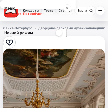
Меню
×
Концерты
Театр
Стендап
Выставки
Квест
Санкт-Петербург
Концерты
Санкт-Петербург
Дворцово-парковый музей-заповедник Г
Ночной режим
☀
☾
Театр
Стендап
Выставки
Квесты
Экскурсии
Спорт
События