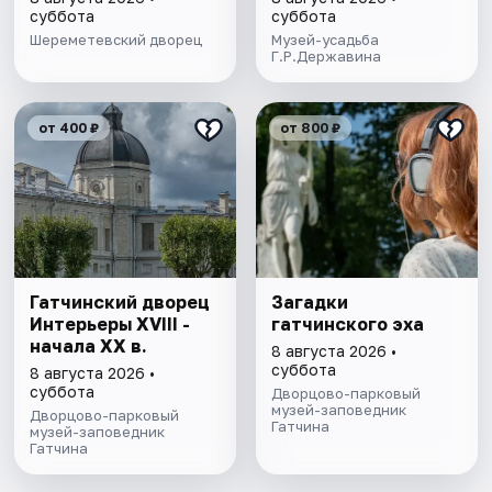
суббота
суббота
Шереметевский дворец
Музей-усадьба
Г.Р.Державина
от 400 ₽
от 800 ₽
Гатчинский дворец
Загадки
Интерьеры ХVIII -
гатчинского эха
начала ХХ в.
8 августа 2026 •
суббота
8 августа 2026 •
суббота
Дворцово-парковый
музей-заповедник
Дворцово-парковый
Гатчина
музей-заповедник
Гатчина