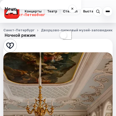
Меню
×
Концерты
Театр
Стендап
Выставки
Квест
Санкт-Петербург
Концерты
Санкт-Петербург
Дворцово-парковый музей-заповедник Г
Ночной режим
☀
☾
Театр
Стендап
Выставки
Квесты
Экскурсии
Спорт
События