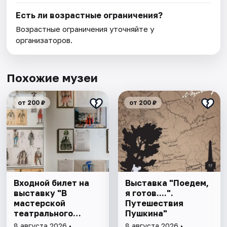
Есть ли возрастные ограничения?
Возрастные ограничения уточняйте у
организаторов.
Похожие музеи
от 200 ₽
от 200 ₽
Входной билет на
Выставка "Поедем,
выставку "В
я готов....".
мастерской
Путешествия
театрального
Пушкина"
художника"
8 августа 2026 •
8 августа 2026 •